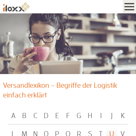
Versandlexikon – Begriffe der Logistik
einfach erklärt
A
B
C
D
E
F
G
H
I
J
K
L
M
N
O
P
Q
R
S
T
U
V