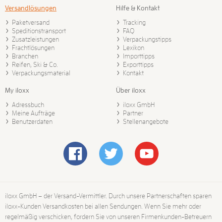
Versandlösungen
Hilfe & Kontakt
Paketversand
Tracking
Speditionstransport
FAQ
Zusatzleistungen
Verpackungstipps
Frachtlösungen
Lexikon
Branchen
Importtipps
Reifen, Ski & Co.
Exporttipps
Verpackungsmaterial
Kontakt
My iloxx
Über iloxx
Adressbuch
iloxx GmbH
Meine Aufträge
Partner
Benutzerdaten
Stellenangebote
iloxx GmbH – der Versand-Vermittler. Durch unsere Partnerschaften sparen
iloxx-Kunden Versandkosten bei allen Sendungen. Wenn Sie mehr oder
regelmäßig verschicken, fordern Sie von unseren Firmenkunden-Betreuern